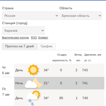
Страна
Область
Станция (город)
Фактическая погода
RSS
Климат
Прогноз на 7 дней
График
Осадки,
Ветер,
Давление, мм
вероятность, %
м/с
рт. ст.
Чт
День
34°
0
2
743
6 авг
Ночь
21°
0
2
741
Пт
7 авг
День
34°
85
1
740