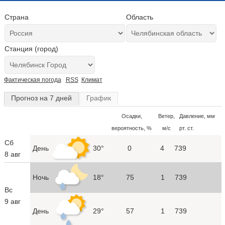
Страна
Область
Станция (город)
Фактическая погода
RSS
Климат
Прогноз на 7 дней
График
Осадки,
Ветер,
Давление, мм
вероятность, %
м/с
рт. ст.
Сб
День
30°
0
4
739
8 авг
Ночь
18°
75
1
739
Вс
9 авг
День
29°
57
1
739