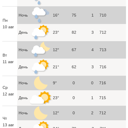
Ночь
16°
75
1
710
Пн
10 авг
День
23°
82
3
712
Ночь
12°
67
4
713
Вт
11 авг
День
21°
62
3
716
Ночь
9°
0
0
716
Ср
12 авг
День
23°
0
1
715
Ночь
12°
0
2
712
Чт
13 авг