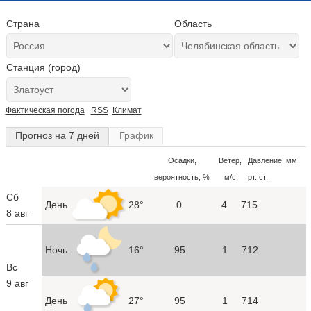
Страна
Область
Станция (город)
Фактическая погода
RSS
Климат
Прогноз на 7 дней
График
Осадки,
Ветер,
Давление, мм
вероятность, %
м/с
рт. ст.
Сб
День
28°
0
4
715
8 авг
Ночь
16°
95
1
712
Вс
9 авг
День
27°
95
1
714