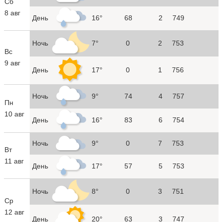
Сб
8 авг
День
16°
68
2
749
Ночь
7°
0
2
753
Вс
9 авг
День
17°
0
1
756
Ночь
9°
74
4
757
Пн
10 авг
День
16°
83
6
754
Ночь
9°
0
7
753
Вт
11 авг
День
17°
57
5
753
Ночь
8°
0
3
751
Ср
12 авг
День
20°
63
3
747