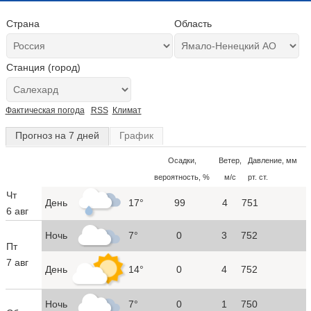
Страна
Область
Станция (город)
Фактическая погода
RSS
Климат
Прогноз на 7 дней
График
Осадки,
Ветер,
Давление, мм
вероятность, %
м/с
рт. ст.
Чт
День
17°
99
4
751
6 авг
Ночь
7°
0
3
752
Пт
7 авг
День
14°
0
4
752
Ночь
7°
0
1
750