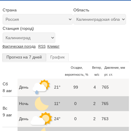
Страна
Область
Станция (город)
Фактическая погода
RSS
Климат
Прогноз на 7 дней
График
Осадки,
Ветер,
Давление, мм
вероятность, %
м/с
рт. ст.
Сб
День
21°
99
4
765
8 авг
Ночь
11°
0
2
765
Вс
9 авг
День
24°
0
2
763