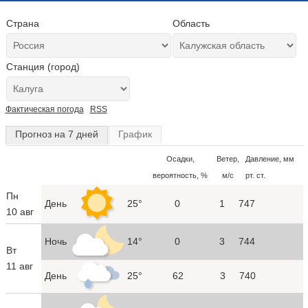
Страна
Область
Станция (город)
Фактическая погода
RSS
Прогноз на 7 дней
График
Осадки,
Ветер,
Давление, мм
вероятность, %
м/с
рт. ст.
Пн
День
25°
0
1
747
10 авг
Ночь
14°
0
3
744
Вт
11 авг
День
25°
62
3
740