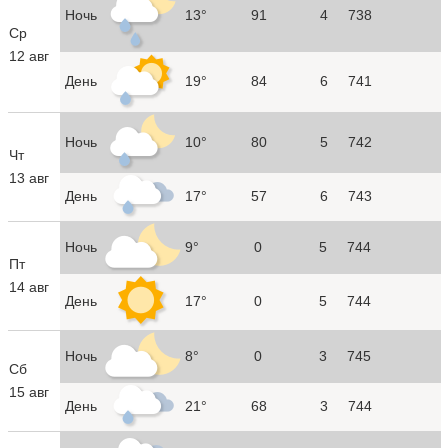
Ночь
13°
91
4
738
Ср
12 авг
День
19°
84
6
741
Ночь
10°
80
5
742
Чт
13 авг
День
17°
57
6
743
Ночь
9°
0
5
744
Пт
14 авг
День
17°
0
5
744
Ночь
8°
0
3
745
Сб
15 авг
День
21°
68
3
744