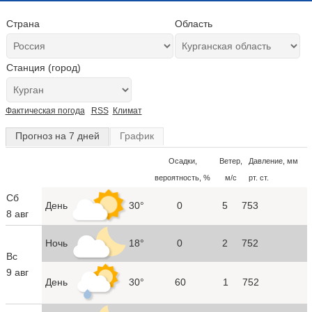
Страна
Область
Станция (город)
Фактическая погода
RSS
Климат
Прогноз на 7 дней
График
Осадки,
Ветер,
Давление, мм
вероятность, %
м/с
рт. ст.
Сб
День
30°
0
5
753
8 авг
Ночь
18°
0
2
752
Вс
9 авг
День
30°
60
1
752