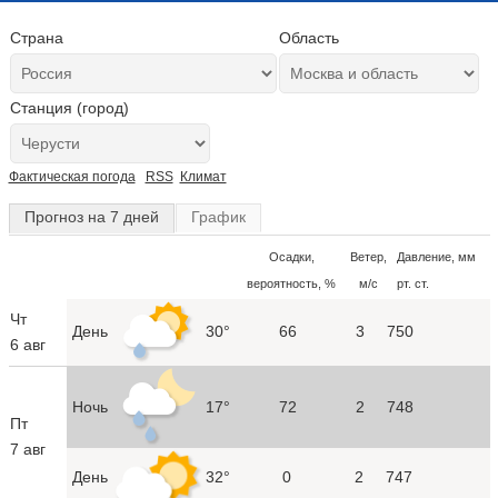
Страна
Область
Станция (город)
Фактическая погода
RSS
Климат
Прогноз на 7 дней
График
Осадки,
Ветер,
Давление, мм
вероятность, %
м/с
рт. ст.
Чт
День
30°
66
3
750
6 авг
Ночь
17°
72
2
748
Пт
7 авг
День
32°
0
2
747