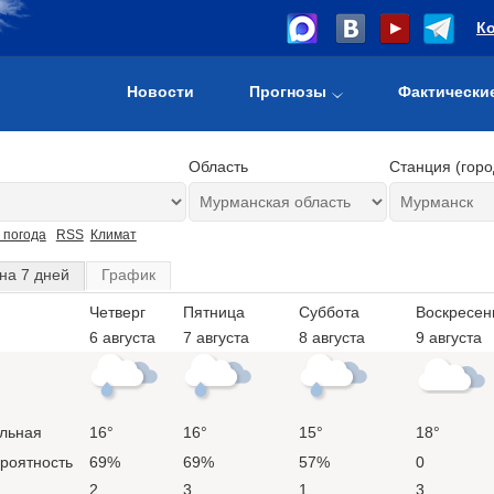
К
Новости
Прогнозы
Фактически
Область
Станция (горо
 погода
RSS
Климат
на 7 дней
График
Четверг
Пятница
Суббота
Воскресен
6 августа
7 августа
8 августа
9 августа
льная
16°
16°
15°
18°
ероятность
69%
69%
57%
0
2
3
1
3