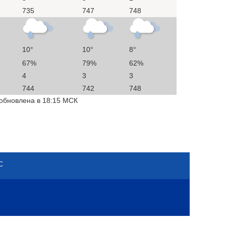
735
747
748
10°
10°
8°
67%
79%
62%
4
3
3
744
742
748
 обновлена в 18:15 МСК
С