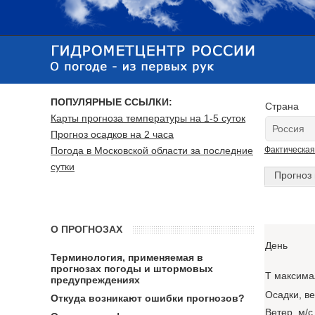
ПОПУЛЯРНЫЕ ССЫЛКИ:
Страна
Карты прогноза температуры на 1-5 суток
Прогноз осадков на 2 часа
Погода в Московской области за последние
Фактическая
сутки
Прогноз 
О ПРОГНОЗАХ
День
Терминология, применяемая в
прогнозах погоды и штормовых
T максима
предупреждениях
Осадки, в
Откуда возникают ошибки прогнозов?
Ветер, м/с