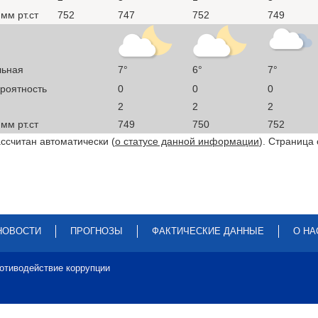
мм рт.ст
752
747
752
749
льная
7°
6°
7°
ероятность
0
0
0
2
2
2
мм рт.ст
749
750
752
ссчитан автоматически (
о статусе данной информации
). Страница
НОВОСТИ
ПРОГНОЗЫ
ФАКТИЧЕСКИЕ ДАННЫЕ
О НА
отиводействие коррупции