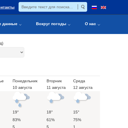
онтакты
е данные
Вокруг погоды
О нас
д)
ье
Понедельник
Вторник
Среда
10 августа
11 августа
12 августа
19°
18°
15°
83%
61%
75%
5
5
1