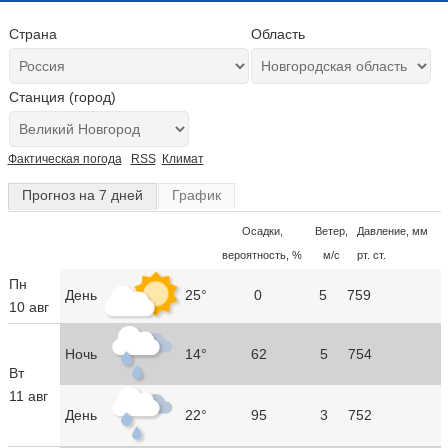
Страна
Область
Станция (город)
Фактическая погода
RSS
Климат
Прогноз на 7 дней
График
Осадки,
Ветер,
Давление, мм
вероятность, %
м/с
рт. ст.
Пн
День
25°
0
5
759
10 авг
Ночь
14°
62
5
754
Вт
11 авг
День
22°
95
3
752