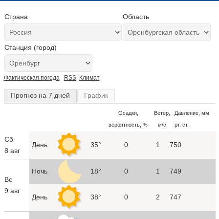
Страна
Область
Станция (город)
Фактическая погода
RSS
Климат
Прогноз на 7 дней
График
Осадки,
Ветер,
Давление, мм
вероятность, %
м/с
рт. ст.
Сб
День
35°
0
1
750
8 авг
Ночь
18°
0
1
749
Вс
9 авг
День
38°
0
2
747