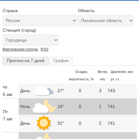
Страна
Область
Станция (город)
Фактическая погода
RSS
Прогноз на 7 дней
График
Осадки,
Ветер,
Давление, мм
вероятность, %
м/с
рт. ст.
Чт
День
27°
0
3
743
6 авг
Ночь
16°
0
1
741
Пт
7 авг
День
32°
0
2
741