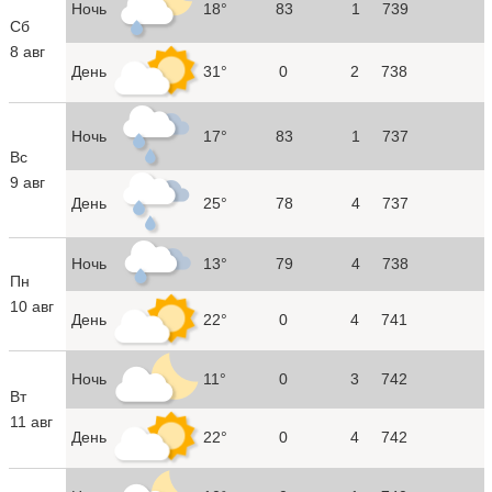
Ночь
18°
83
1
739
Сб
8 авг
День
31°
0
2
738
Ночь
17°
83
1
737
Вс
9 авг
День
25°
78
4
737
Ночь
13°
79
4
738
Пн
10 авг
День
22°
0
4
741
Ночь
11°
0
3
742
Вт
11 авг
День
22°
0
4
742