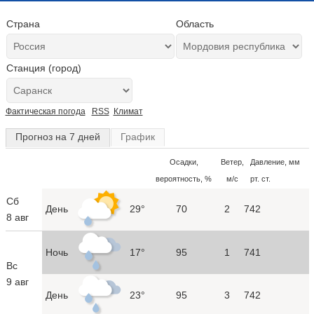
Страна
Область
Станция (город)
Фактическая погода
RSS
Климат
Прогноз на 7 дней
График
Осадки,
Ветер,
Давление, мм
вероятность, %
м/с
рт. ст.
Сб
День
29°
70
2
742
8 авг
Ночь
17°
95
1
741
Вс
9 авг
День
23°
95
3
742