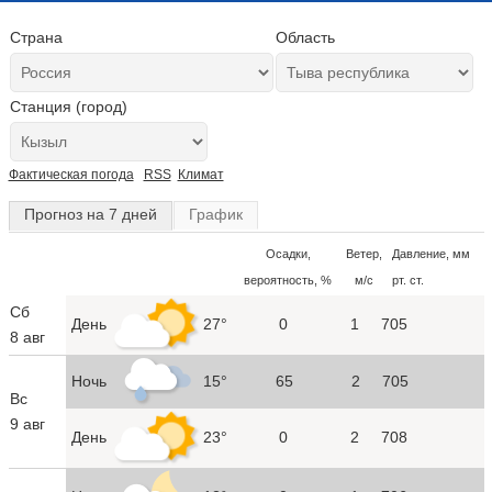
Страна
Область
Станция (город)
Фактическая погода
RSS
Климат
Прогноз на 7 дней
График
Осадки,
Ветер,
Давление, мм
вероятность, %
м/с
рт. ст.
Сб
День
27°
0
1
705
8 авг
Ночь
15°
65
2
705
Вс
9 авг
День
23°
0
2
708