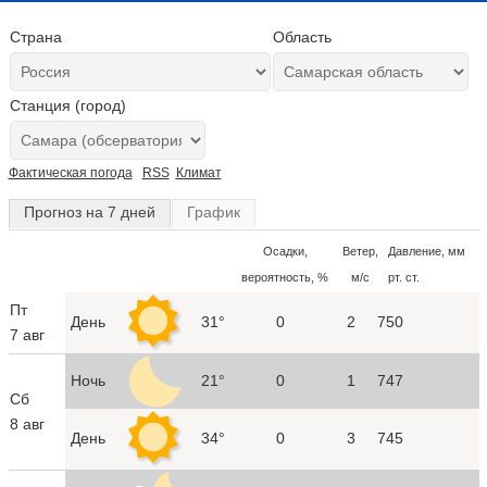
Страна
Область
Станция (город)
Фактическая погода
RSS
Климат
Прогноз на 7 дней
График
Осадки,
Ветер,
Давление, мм
вероятность, %
м/с
рт. ст.
Пт
День
31°
0
2
750
7 авг
Ночь
21°
0
1
747
Сб
8 авг
День
34°
0
3
745