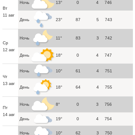
Ночь
13°
0
4
746
Вт
11 авг
День
23°
87
5
743
Ночь
11°
83
3
742
Ср
12 авг
День
18°
0
4
747
Ночь
10°
61
4
751
Чт
13 авг
День
18°
64
4
755
Ночь
8°
0
3
756
Пт
14 авг
День
19°
0
4
754
Ночь
10°
62
3
750