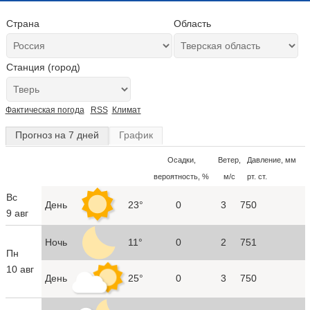
Страна
Область
Станция (город)
Фактическая погода
RSS
Климат
Прогноз на 7 дней
График
Осадки,
Ветер,
Давление, мм
вероятность, %
м/с
рт. ст.
Вс
День
23°
0
3
750
9 авг
Ночь
11°
0
2
751
Пн
10 авг
День
25°
0
3
750