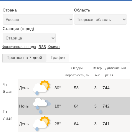
Страна
Область
Станция (город)
Фактическая погода
RSS
Климат
Прогноз на 7 дней
График
Осадки,
Ветер,
Давление, мм
вероятность, %
м/с
рт. ст.
Чт
День
30°
58
3
744
6 авг
Ночь
18°
64
3
742
Пт
7 авг
День
28°
64
3
741