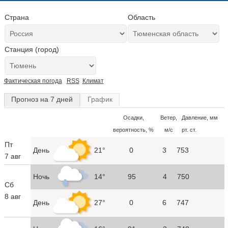
Страна
Область
Станция (город)
Фактическая погода
RSS
Климат
Прогноз на 7 дней
График
Осадки,
Ветер,
Давление, мм
вероятность, %
м/с
рт. ст.
Пт
День
21°
0
3
753
7 авг
Ночь
14°
95
4
750
Сб
8 авг
День
27°
0
6
747