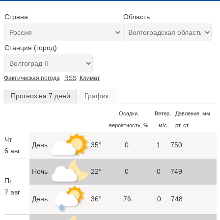
Страна
Область
Станция (город)
Фактическая погода
RSS
Климат
Прогноз на 7 дней
График
Осадки,
Ветер,
Давление, мм
вероятность, %
м/с
рт. ст.
Чт
День
35°
0
1
750
6 авг
Ночь
22°
0
0
749
Пт
7 авг
День
36°
76
0
748