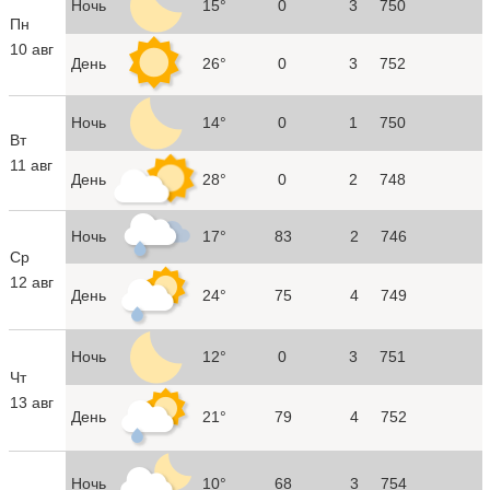
Ночь
15°
0
3
750
Пн
10 авг
День
26°
0
3
752
Ночь
14°
0
1
750
Вт
11 авг
День
28°
0
2
748
Ночь
17°
83
2
746
Ср
12 авг
День
24°
75
4
749
Ночь
12°
0
3
751
Чт
13 авг
День
21°
79
4
752
Ночь
10°
68
3
754