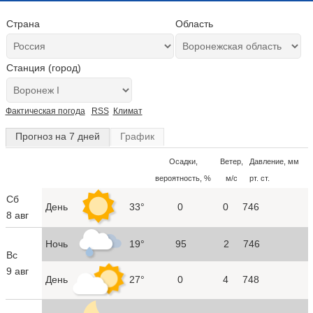
Страна
Область
Станция (город)
Фактическая погода
RSS
Климат
Прогноз на 7 дней
График
Осадки,
Ветер,
Давление, мм
вероятность, %
м/с
рт. ст.
Сб
День
33°
0
0
746
8 авг
Ночь
19°
95
2
746
Вс
9 авг
День
27°
0
4
748