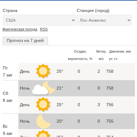
Страна
Станция (город)
Фактическая погода
RSS
Прогноз на 7 дней
Осадки,
Ветер,
Давление, мм
вероятность, %
м/с
рт. ст.
Пт
День
25°
0
2
758
7 авг
Ночь
21°
0
0
758
Сб
8 авг
День
25°
0
3
756
Ночь
20°
0
0
755
Вс
9 авг