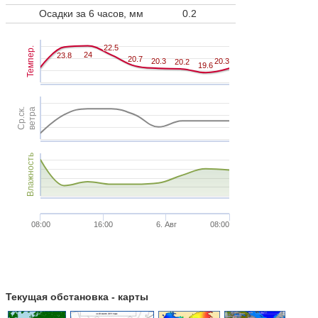
Осадки за 6 часов, мм
0.2
22.5
22.5
Темпер.
24
24
23.8
23.8
20.7
20.7
20.3
20.3
20.3
20.3
20.2
20.2
19.6
19.6
Ср.ск.
ветра
Влажность
08:00
16:00
6. Авг
08:00
Текущая обстановка - карты