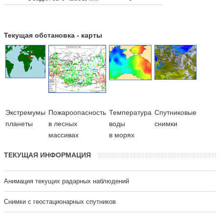
Текущая обстановка - карты
Экстремумы
Пожароопасность
Температура
Cпутниковые
планеты
в лесных
воды
снимки
массивах
в морях
ТЕКУЩАЯ ИНФОРМАЦИЯ
Анимация текущих радарных наблюдений
Cнимки с геостационарных спутников