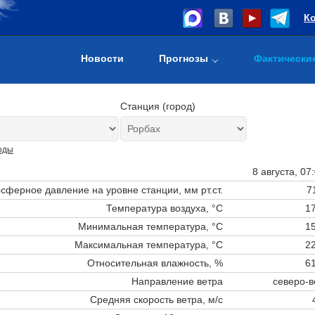
К
Новости
Прогнозы
Фактически
Станция (город)
оды
8 августа, 07
сферное давление на уровне станции,
мм рт.ст.
7
Температура воздуха, °C
17
Минимальная температура, °C
15
Максимальная температура, °C
22
Относительная влажность, %
61
Направление ветра
северо-в
Средняя скорость ветра, м/с