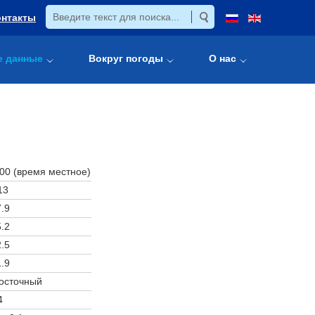
онтакты
е данные
Вокруг погоды
О нас
:00 (время местное)
13
.9
.2
.5
.9
осточный
4