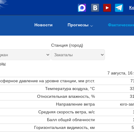
К
Новости
Прогнозы
Фактически
Станция (город)
оды
7 августа, 16
сферное давление на уровне станции,
мм рт.ст.
7
Температура воздуха, °C
33
Относительная влажность, %
31
Направление ветра
юго-за
Средняя скорость ветра, м/с
Балл общей облачности
Горизонтальная видимость, км
5