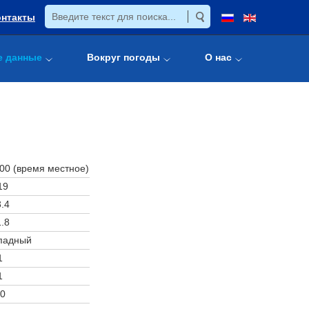
онтакты
е данные
Вокруг погоды
О нас
:00 (время местное)
19
.4
.8
падный
1
1
0