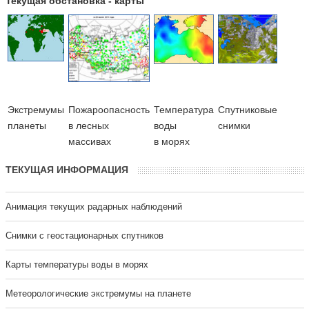
Текущая обстановка - карты
Экстремумы
Пожароопасность
Температура
Cпутниковые
планеты
в лесных
воды
снимки
массивах
в морях
ТЕКУЩАЯ ИНФОРМАЦИЯ
Анимация текущих радарных наблюдений
Cнимки с геостационарных спутников
Карты температуры воды в морях
Метеорологические экстремумы на планете