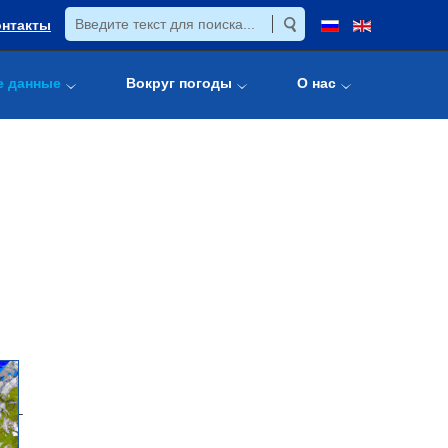
онтакты
е данные
Вокруг погоды
О нас