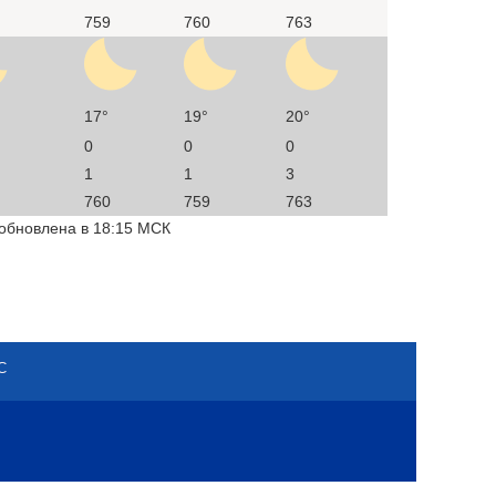
759
760
763
17°
19°
20°
0
0
0
1
1
3
760
759
763
 обновлена в 18:15 МСК
С