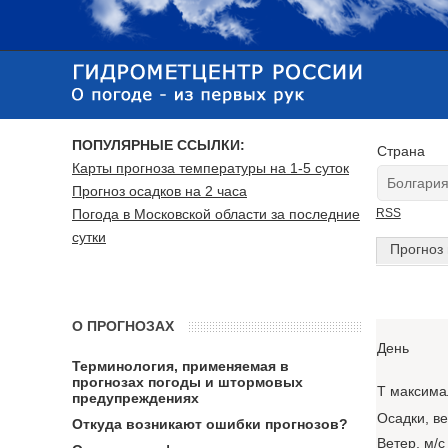
ПОПУЛЯРНЫЕ ССЫЛКИ:
Страна
Карты прогноза температуры на 1-5 суток
Прогноз осадков на 2 часа
Погода в Московской области за последние
RSS
сутки
Прогноз 
О ПРОГНОЗАХ
День
Терминология, применяемая в
прогнозах погоды и штормовых
T максима
предупреждениях
Осадки, в
Откуда возникают ошибки прогнозов?
Ветер, м/с