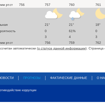
мм рт.ст
756
757
760
761
льная
21°
21°
18°
ероятность
0
61%
0
3
4
3
мм рт.ст
756
759
762
ссчитан автоматически (
о статусе данной информации
). Страница
НОВОСТИ
ПРОГНОЗЫ
ФАКТИЧЕСКИЕ ДАННЫЕ
О НА
отиводействие коррупции