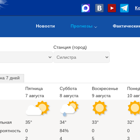
К
Новости
Прогнозы
Фактически
Станция (город)
на 7 дней
Пятница
Суббота
Воскресенье
Понед
7 августа
8 августа
9 августа
10 авг
льная
35°
34°
33°
32°
ероятность
0
84%
0
0
2
4
5
3