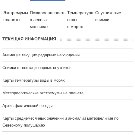
Экстремумы
Пожароопасность
Температура
Cпутниковые
планеты
в лесных
воды
снимки
массивах
в морях
ТЕКУЩАЯ ИНФОРМАЦИЯ
Анимация текущих радарных наблюдений
Cнимки с геостационарных спутников
Карты температуры воды в морях
Метеорологические экстремумы на планете
Архив фактической погоды
Карты среднемесячных значений и аномалий метеовеличин по
Северному полушарию