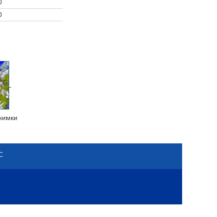
0
0
нимки
С