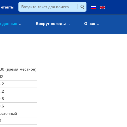
онтакты
е данные
Вокруг погоды
О нас
:30 (время местное)
62
.2
.2
.5
.6
осточный
6