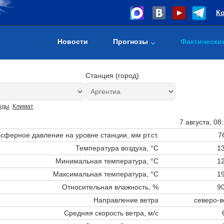
К
Новости
Прогнозы
Фактически
Станция (город)
оды
Климат
7 августа, 08
сферное давление на уровне станции,
мм рт.ст.
7
Температура воздуха, °C
13
Минимальная температура, °C
12
Максимальная температура, °C
19
Относительная влажность, %
90
Направление ветра
северо-в
Средняя скорость ветра, м/с