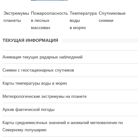
Экстремумы
Пожароопасность
Температура
Cпутниковые
планеты
в лесных
воды
снимки
массивах
в морях
ТЕКУЩАЯ ИНФОРМАЦИЯ
Анимация текущих радарных наблюдений
Cнимки с геостационарных спутников
Карты температуры воды в морях
Метеорологические экстремумы на планете
Архив фактической погоды
Карты среднемесячных значений и аномалий метеовеличин по
Северному полушарию