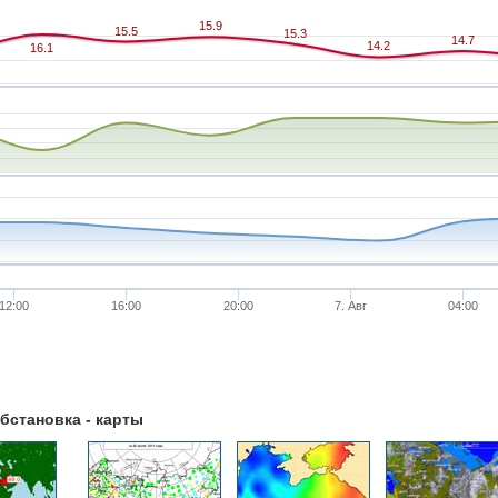
15.9
15.9
15.5
15.5
15.3
15.3
14.7
14.7
14.2
14.2
16.1
16.1
12:00
16:00
20:00
7. Авг
04:00
бстановка - карты