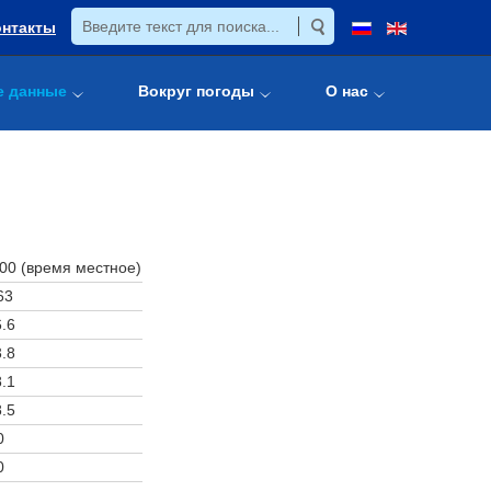
онтакты
е данные
Вокруг погоды
О нас
:00 (время местное)
63
.6
.8
.1
.5
0
0