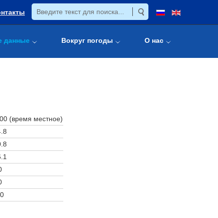
онтакты
е данные
Вокруг погоды
О нас
:00 (время местное)
.8
.8
.1
0
0
0