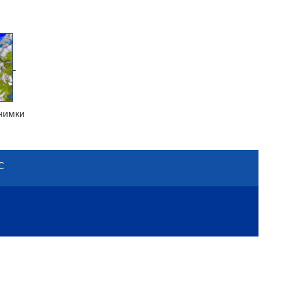
нимки
С