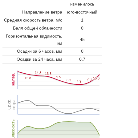
изменилось
Направление ветра
юго-восточный
Средняя скорость ветра, м/с
1
Балл общей облачности
0
Горизонтальная видимость,
45
км
Осадки за 6 часов, мм
0
Осадки за 24 часа, мм
0.7
14.3
14.3
13.3
13.3
Темпер.
9.5
9.5
15.8
15.8
15.6
15.6
7.3
7.3
6.2
6.2
4.9
4.9
Ср.ск.
ветра
Влажность