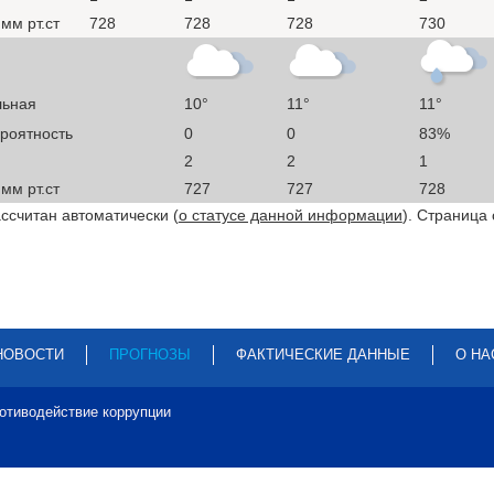
мм рт.ст
728
728
728
730
льная
10°
11°
11°
ероятность
0
0
83%
2
2
1
мм рт.ст
727
727
728
ссчитан автоматически (
о статусе данной информации
). Страница
НОВОСТИ
ПРОГНОЗЫ
ФАКТИЧЕСКИЕ ДАННЫЕ
О НА
отиводействие коррупции