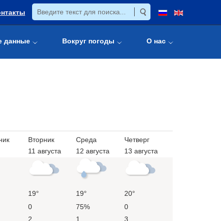
онтакты
е данные
Вокруг погоды
О нас
ник
Вторник
Среда
Четверг
11 августа
12 августа
13 августа
19°
19°
20°
0
75%
0
2
1
3