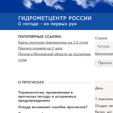
ПОПУЛЯРНЫЕ ССЫЛКИ:
Страна
Карты прогноза температуры на 1-5 суток
Прогноз осадков на 2 часа
Погода в Московской области за последние
Фактическая
сутки
Прогноз 
О ПРОГНОЗАХ
День
Терминология, применяемая в
прогнозах погоды и штормовых
T максима
предупреждениях
Осадки, в
Откуда возникают ошибки прогнозов?
Ветер, м/с