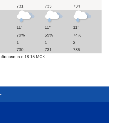
731
733
734
11°
11°
11°
79%
59%
74%
1
1
2
730
731
735
 обновлена в 18:15 МСК
С