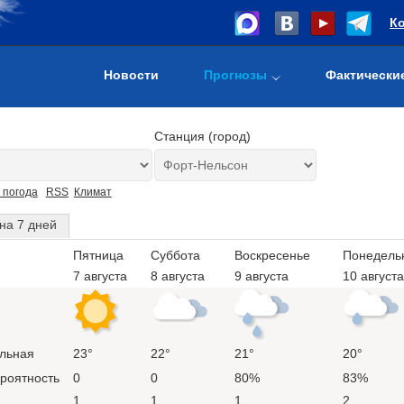
К
Новости
Прогнозы
Фактически
Станция (город)
 погода
RSS
Климат
на 7 дней
Пятница
Суббота
Воскресенье
Понедель
7 августа
8 августа
9 августа
10 августа
льная
23°
22°
21°
20°
ероятность
0
0
80%
83%
1
1
1
2