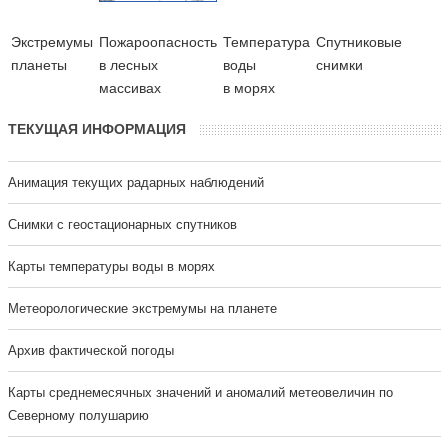
Экстремумы
Пожароопасность
Температура
Cпутниковые
планеты
в лесных
воды
снимки
массивах
в морях
ТЕКУЩАЯ ИНФОРМАЦИЯ
Анимация текущих радарных наблюдений
Cнимки с геостационарных спутников
Карты температуры воды в морях
Метеорологические экстремумы на планете
Архив фактической погоды
Карты среднемесячных значений и аномалий метеовеличин по
Северному полушарию