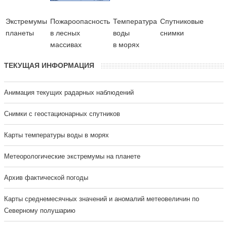
Экстремумы
Пожароопасность
Температура
Cпутниковые
планеты
в лесных
воды
снимки
массивах
в морях
ТЕКУЩАЯ ИНФОРМАЦИЯ
Анимация текущих радарных наблюдений
Cнимки с геостационарных спутников
Карты температуры воды в морях
Метеорологические экстремумы на планете
Архив фактической погоды
Карты среднемесячных значений и аномалий метеовеличин по
Северному полушарию