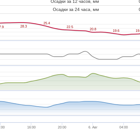
Осадки за 12 часов, мм
Осадки за 24 часа, мм
25.4
25.4
28.3
28.3
7.9
7.9
22.5
22.5
20.8
20.8
19.6
19.6
19
19
:00
16:00
20:00
6. Авг
04:00