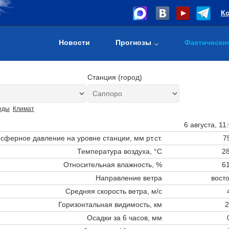
К
Новости
Прогнозы
Фактически
Станция (город)
оды
Климат
6 августа, 11
сферное давление на уровне станции,
мм рт.ст.
7
Температура воздуха, °C
28
Относительная влажность, %
61
Направление ветра
вост
Средняя скорость ветра, м/с
Горизонтальная видимость, км
2
Осадки за 6 часов, мм