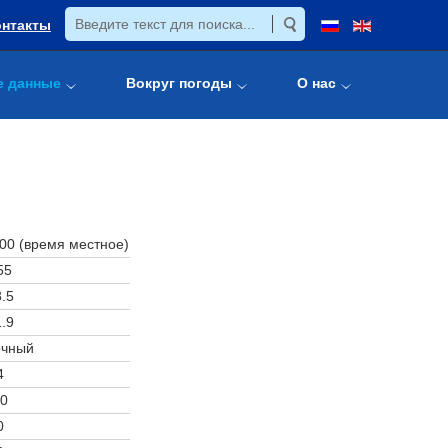
онтакты
е данные
Вокруг погоды
О нас
:00 (время местное)
55
.5
.9
очный
4
0
0