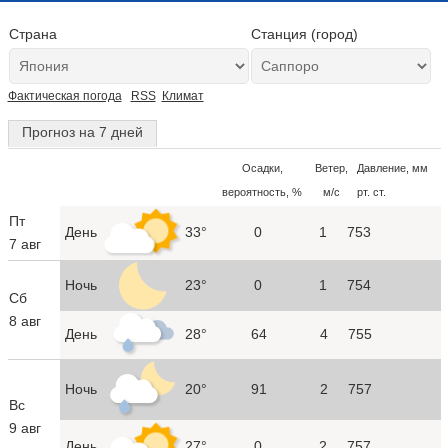
Страна
Станция (город)
Фактическая погода
RSS
Климат
Прогноз на 7 дней
Осадки,
Ветер,
Давление, мм
вероятность, %
м/с
рт. ст.
Пт
День
33°
0
1
753
7 авг
Ночь
23°
0
1
754
Сб
8 авг
День
28°
64
4
755
Ночь
20°
91
2
757
Вс
9 авг
День
27°
0
2
757