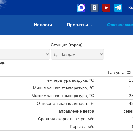
К
Новости
Прогнозы
Фактически
Станция (город)
оды
8 августа, 03
Температура воздуха, °C
15
Минимальная температура, °C
11
Максимальная температура, °C
28
Относительная влажность, %
43
Направление ветра
севе
Средняя скорость ветра, м/с
Порывы, м/с