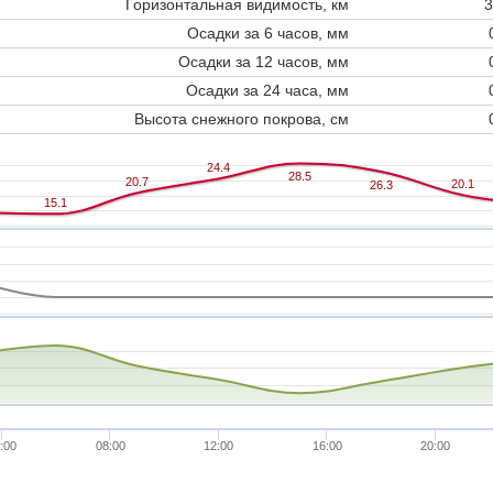
Горизонтальная видимость, км
3
Осадки за 6 часов, мм
Осадки за 12 часов, мм
Осадки за 24 часа, мм
Высота снежного покрова, см
24.4
24.4
28.5
28.5
20.7
20.7
20.1
20.1
26.3
26.3
15.1
15.1
:00
08:00
12:00
16:00
20:00