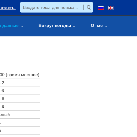
онтакты
е данные
Вокруг погоды
О нас
:00 (время местное)
.2
.6
.8
.9
рный
1
6