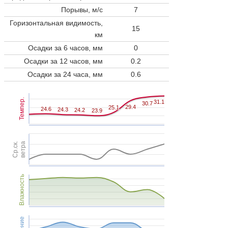
Порывы, м/с
7
Горизонтальная видимость,
15
км
Осадки за 6 часов, мм
0
Осадки за 12 часов, мм
0.2
Осадки за 24 часа, мм
0.6
Темпер.
31.1
31.1
30.7
30.7
29.4
29.4
25.1
25.1
24.6
24.6
24.3
24.3
24.2
24.2
23.9
23.9
Ср.ск.
ветра
Влажность