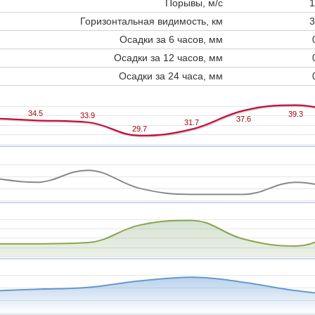
Порывы, м/с
1
Горизонтальная видимость, км
3
Осадки за 6 часов, мм
Осадки за 12 часов, мм
Осадки за 24 часа, мм
34.5
34.5
39.3
39.3
33.9
33.9
37.6
37.6
31.7
31.7
29.7
29.7