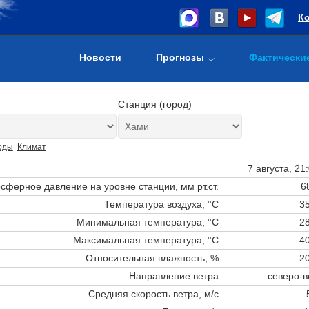
К
Новости
Прогнозы
Фактически
Станция (город)
оды
Климат
7 августа, 21
сферное давление на уровне станции,
мм рт.ст.
6
Температура воздуха, °C
35
Минимальная температура, °C
28
Максимальная температура, °C
40
Относительная влажность, %
20
Направление ветра
северо-в
Средняя скорость ветра, м/с