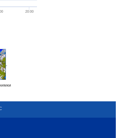
00
20:00
нимки
С