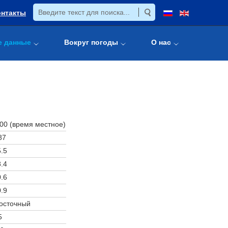
онтакты
е данные
Вокруг погоды
О нас
:00 (время местное)
87
.5
.4
.6
.9
осточный
5