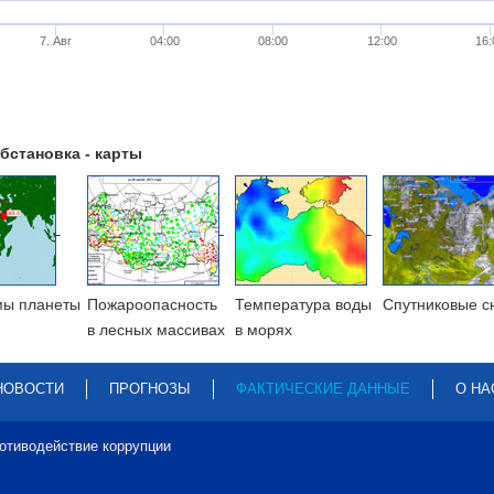
7. Авг
04:00
08:00
12:00
16:
бстановка - карты
мы планеты
Пожароопасность
Температура воды
Cпутниковые с
в лесных массивах
в морях
НОВОСТИ
ПРОГНОЗЫ
ФАКТИЧЕСКИЕ ДАННЫЕ
О НА
отиводействие коррупции