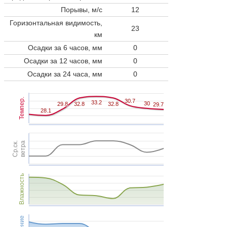
Порывы, м/с
12
Горизонтальная видимость,
23
км
Осадки за 6 часов, мм
0
Осадки за 12 часов, мм
0
Осадки за 24 часа, мм
0
Темпер.
30.7
30.7
33.2
33.2
30
30
29.8
29.8
32.8
32.8
32.8
32.8
29.7
29.7
28.1
28.1
Ср.ск.
ветра
Влажность