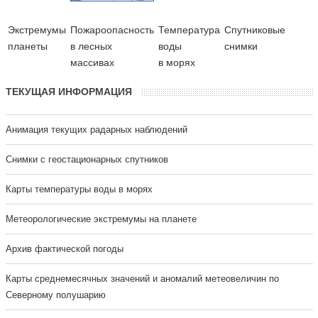
Экстремумы
Пожароопасность
Температура
Cпутниковые
планеты
в лесных
воды
снимки
массивах
в морях
ТЕКУЩАЯ ИНФОРМАЦИЯ
Анимация текущих радарных наблюдений
Cнимки с геостационарных спутников
Карты температуры воды в морях
Метеорологические экстремумы на планете
Архив фактической погоды
Карты среднемесячных значений и аномалий метеовеличин по
Северному полушарию