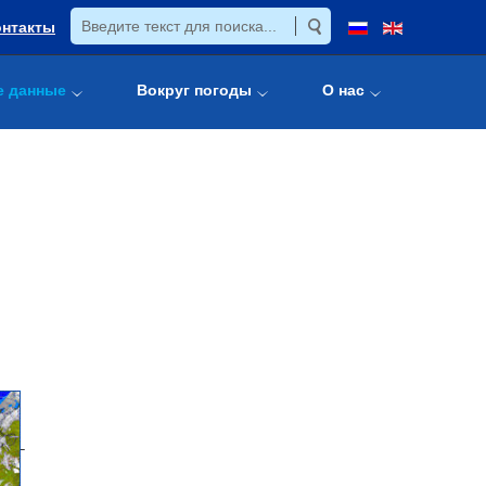
онтакты
е данные
Вокруг погоды
О нас