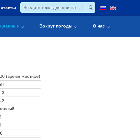
онтакты
е данные
Вокруг погоды
О нас
:00 (время местное)
58
.3
.2
падный
6
9
0