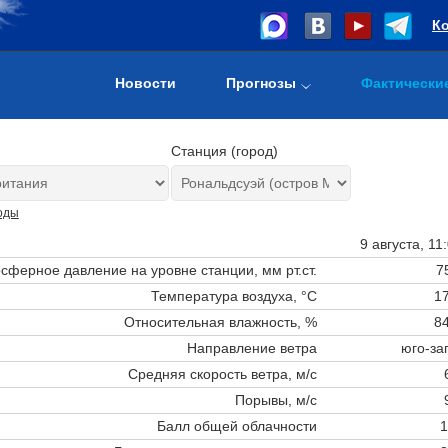
К
Новости
Прогнозы
Фактически
Станция (город)
оды
9 августа, 11
сферное давление на уровне станции,
мм рт.ст.
7
Температура воздуха, °C
17
Относительная влажность, %
84
Направление ветра
юго-за
Средняя скорость ветра, м/с
Порывы, м/с
Балл общей облачности
1