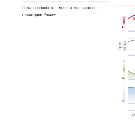
Пожароопасность в лесных массивах по
территории России
Темпер.
1
1
Ср.ск.
ветра
Влажность
Давление
12