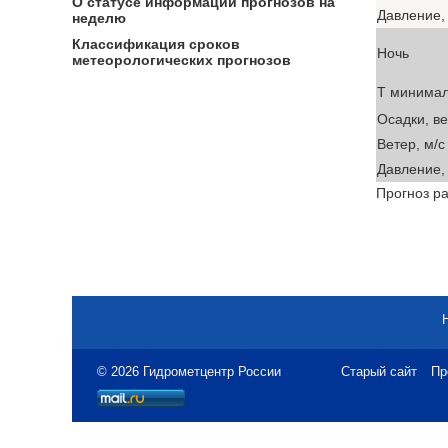
О статусе информации прогнозов на
Давление, 
неделю
Классификация сроков
Ночь
метеорологических прогнозов
T минима
Осадки, в
Ветер, м/с
Давление, 
Прогноз ра
© 2026 Гидрометцентр России
Старый сайт
Пр