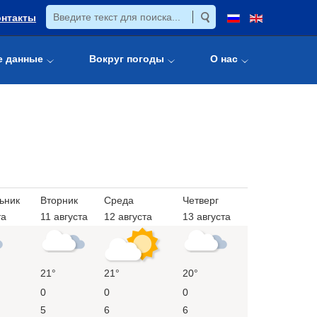
онтакты
е данные
Вокруг погоды
О нас
ьник
Вторник
Среда
Четверг
та
11 августа
12 августа
13 августа
21°
21°
20°
0
0
0
5
6
6