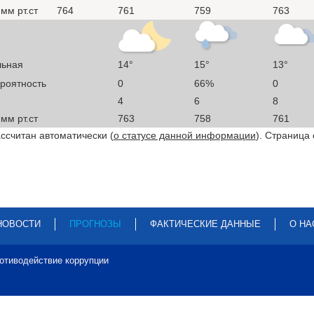
мм рт.ст
764
761
759
763
льная
14°
15°
13°
ероятность
0
66%
0
4
6
8
мм рт.ст
763
758
761
ссчитан автоматически (
о статусе данной информации
). Страница
НОВОСТИ
ПРОГНОЗЫ
ФАКТИЧЕСКИЕ ДАННЫЕ
О НА
отиводействие коррупции