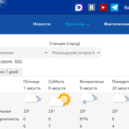
К
Новости
Прогнозы
Фактически
Станция (город)
 погода
RSS
на 7 дней
Пятница
Суббота
Воскресенье
Понедел
7 августа
8 августа
9 августа
10 авгус
льная
19°
19°
19°
19°
ероятность
0
0
87%
0
6
7
6
4