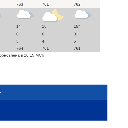
763
761
762
14°
15°
15°
0
0
0
3
4
5
764
761
761
 обновлена в 18:15 МСК
С