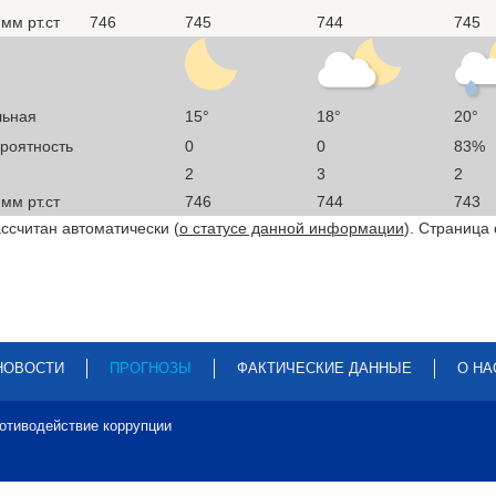
мм рт.ст
746
745
744
745
льная
15°
18°
20°
ероятность
0
0
83%
2
3
2
мм рт.ст
746
744
743
ссчитан автоматически (
о статусе данной информации
). Страница
НОВОСТИ
ПРОГНОЗЫ
ФАКТИЧЕСКИЕ ДАННЫЕ
О НА
отиводействие коррупции