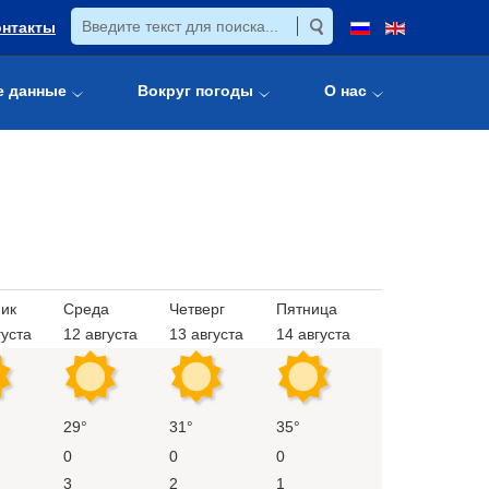
онтакты
е данные
Вокруг погоды
О нас
ик
Среда
Четверг
Пятница
густа
12 августа
13 августа
14 августа
29°
31°
35°
0
0
0
3
2
1