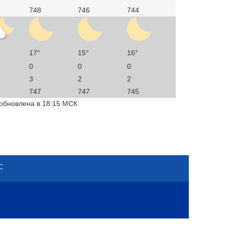
748
746
744
17°
15°
16°
0
0
0
3
2
2
747
747
745
 обновлена в 18:15 МСК
С