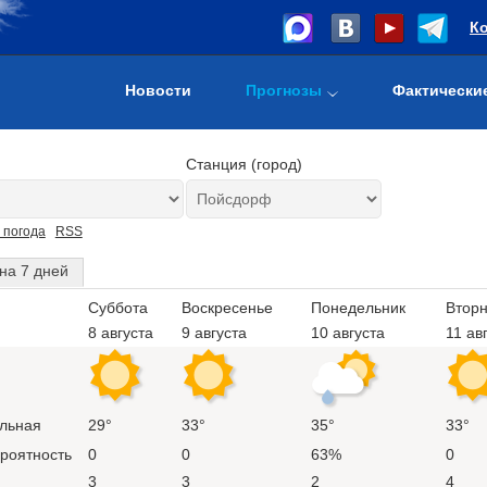
К
Новости
Прогнозы
Фактически
Станция (город)
 погода
RSS
на 7 дней
Суббота
Воскресенье
Понедельник
Вторн
8 августа
9 августа
10 августа
11 ав
льная
29°
33°
35°
33°
ероятность
0
0
63%
0
3
3
2
4