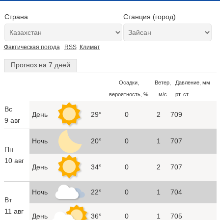
Страна
Станция (город)
Фактическая погода
RSS
Климат
Прогноз на 7 дней
Осадки,
Ветер,
Давление, мм
вероятность, %
м/с
рт. ст.
Вс
День
29°
0
2
709
9 авг
Ночь
20°
0
1
707
Пн
10 авг
День
34°
0
2
707
Ночь
22°
0
1
704
Вт
11 авг
День
36°
0
1
705