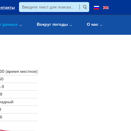
онтакты
е данные
Вокруг погоды
О нас
:00 (время местное)
60
.8
8
падный
9
6