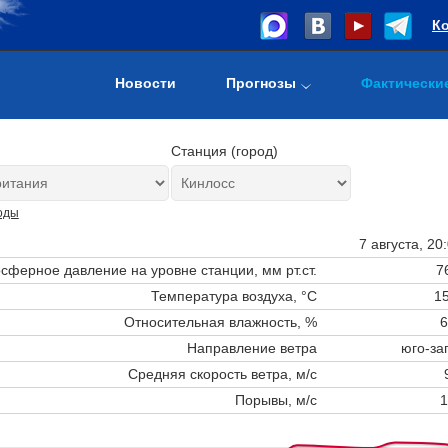
К
Новости
Прогнозы
Фактически
Станция (город)
оды
7 августа, 20
сферное давление на уровне станции,
мм рт.ст.
7
Температура воздуха, °C
15
Относительная влажность, %
6
Направление ветра
юго-за
Средняя скорость ветра, м/с
Порывы, м/с
1